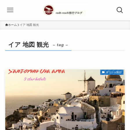
ホーム
イア 地図 観光
イア 地図 観光
– tag –
ギリシャ旅行