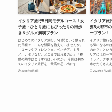
イタリア旅行5日間モデルコース！女
イタリア旅
子旅・ひとり旅にもぴったりの街歩
要5大都市
き＆グルメ満喫プラン
ープラン！
はじめてのイタリア旅行。5日間という限られ
イタリア旅行
た日程で、こんな疑問を抱えていませんか。
も気になるの
「ローマやフィレンツェ、ベネチア、ミラ
のか？」とい
ノ、ナポリなど、どこまで回れるのか」「移
リアにはロー
動の効率はどうすればいいのか」 今回は初め
ミラノ、ナポ
てのイタリア旅行を、最高の思い出にす...
市がたくさんあ
2025年8月8日
2024年8月25日