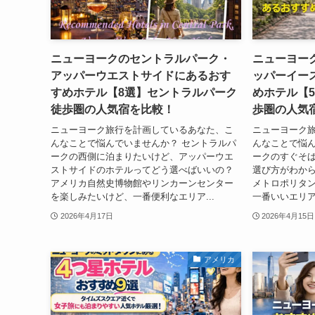
ニューヨークのセントラルパーク・
ニューヨー
アッパーウエストサイドにあるおす
ッパーイー
すめホテル【8選】セントラルパーク
めホテル【
徒歩圏の人気宿を比較！
歩圏の人気
ニューヨーク旅行を計画しているあなた、こ
ニューヨーク
んなことで悩んでいませんか？ セントラルパ
んなことで悩ん
ークの西側に泊まりたいけど、アッパーウエ
ークのすぐそ
ストサイドのホテルってどう選べばいいの？
選び方がわから
アメリカ自然史博物館やリンカーンセンター
メトロポリタ
を楽しみたいけど、一番便利なエリア...
一番いいエリアは
2026年4月17日
2026年4月15日
アメリカ