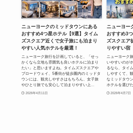
ニューヨークのミッドタウンにある
ニューヨー
おすすめ4つ星ホテル【9選】タイム
おすすめ3つ
ズスクエア近くで女子旅にも泊まり
ズスクエア
やすい人気ホテルを厳選！
りやすい宿
ニューヨーク旅行を計画していると、「せっ
ニューヨーク
かくなら立地も雰囲気も良いホテルに泊まり
いやすいのが
たい」と思いますよね。タイムズスクエアや
るなら、タイム
ブロードウェイ、5番街が徒歩圏内のミッドタ
しやすくて、
ウンには、観光しやすさはもちろん、女子旅
なミッドタウ
やひとり旅でも安心して泊まりやすい上...
ホテルを選びた
2026年4月11日
2026年4月7日