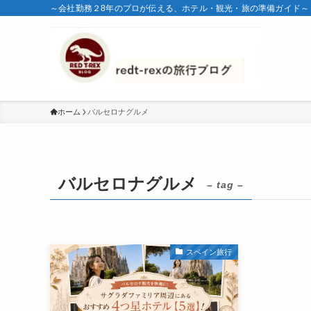
～会社勤務２8年のプロが伝える、ホテル・観光・旅の準備ガイド～
ホーム
バルセロナグルメ
バルセロナグルメ
– tag –
スペイン旅行