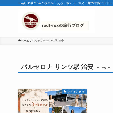
～会社勤務２8年のプロが伝える、ホテル・観光・旅の準備ガイド～
ホーム
バルセロナ サンツ駅 治安
バルセロナ サンツ駅 治安
– tag –
スペイン旅行