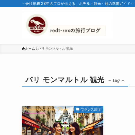
～会社勤務２8年のプロが伝える、ホテル・観光・旅の準備ガイド～
ホーム
パリ モンマルトル 観光
パリ モンマルトル 観光
– tag –
フランス旅行