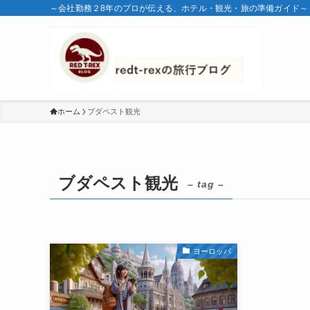
～会社勤務２8年のプロが伝える、ホテル・観光・旅の準備ガイド～
ホーム
ブダペスト観光
ブダペスト観光
– tag –
ヨーロッパ