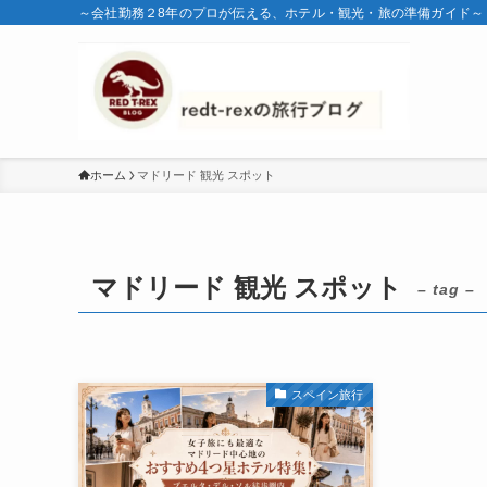
～会社勤務２8年のプロが伝える、ホテル・観光・旅の準備ガイド～
ホーム
マドリード 観光 スポット
マドリード 観光 スポット
– tag –
スペイン旅行