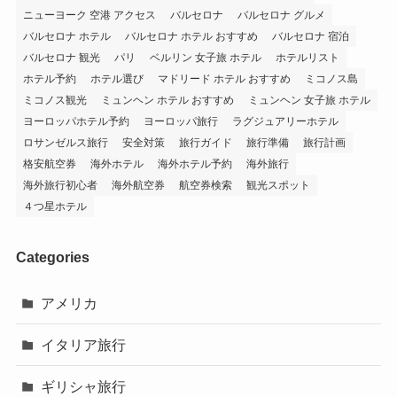
ニューヨーク 空港 アクセス
バルセロナ
バルセロナ グルメ
バルセロナ ホテル
バルセロナ ホテル おすすめ
バルセロナ 宿泊
バルセロナ 観光
パリ
ベルリン 女子旅 ホテル
ホテルリスト
ホテル予約
ホテル選び
マドリード ホテル おすすめ
ミコノス島
ミコノス観光
ミュンヘン ホテル おすすめ
ミュンヘン 女子旅 ホテル
ヨーロッパホテル予約
ヨーロッパ旅行
ラグジュアリーホテル
ロサンゼルス旅行
安全対策
旅行ガイド
旅行準備
旅行計画
格安航空券
海外ホテル
海外ホテル予約
海外旅行
海外旅行初心者
海外航空券
航空券検索
観光スポット
４つ星ホテル
Categories
アメリカ
イタリア旅行
ギリシャ旅行