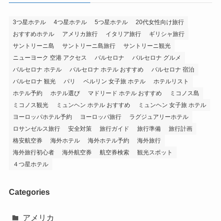
3つ星ホテル
4つ星ホテル
5つ星ホテル
20代女性向け旅行
おすすめホテル
アメリカ旅行
イタリア旅行
ギリシャ旅行
サントリーニ島
サントリーニ島旅行
サントリーニ観光
ニューヨーク 空港 アクセス
バルセロナ
バルセロナ グルメ
バルセロナ ホテル
バルセロナ ホテル おすすめ
バルセロナ 宿泊
バルセロナ 観光
パリ
ベルリン 女子旅 ホテル
ホテルリスト
ホテル予約
ホテル選び
マドリード ホテル おすすめ
ミコノス島
ミコノス観光
ミュンヘン ホテル おすすめ
ミュンヘン 女子旅 ホテル
ヨーロッパホテル予約
ヨーロッパ旅行
ラグジュアリーホテル
ロサンゼルス旅行
安全対策
旅行ガイド
旅行準備
旅行計画
格安航空券
海外ホテル
海外ホテル予約
海外旅行
海外旅行初心者
海外航空券
航空券検索
観光スポット
４つ星ホテル
Categories
アメリカ