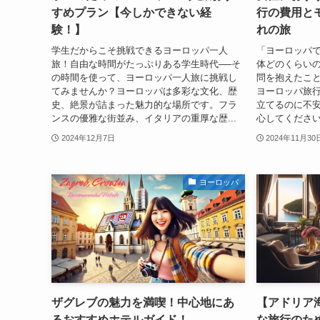
すめプラン【今しかできない経
行の費用と
験！】
れの旅
学生だからこそ挑戦できるヨーロッパ一人
「ヨーロッパで
旅！自由な時間がたっぷりある学生時代──そ
体どのくらい
の時間を使って、ヨーロッパ一人旅に挑戦し
問を抱えたこ
てみませんか？ヨーロッパは多彩な文化、歴
ヨーロッパ旅
史、絶景が詰まった魅力的な場所です。フラ
立てるのに不
ンスの優雅な街並み、イタリアの重厚な歴...
心してください
2024年12月7日
2024年11月30
ヨーロッパ
ザグレブの魅力を満喫！中心地にあ
【アドリア
るおすすめホテルガイド！
な旅行のた