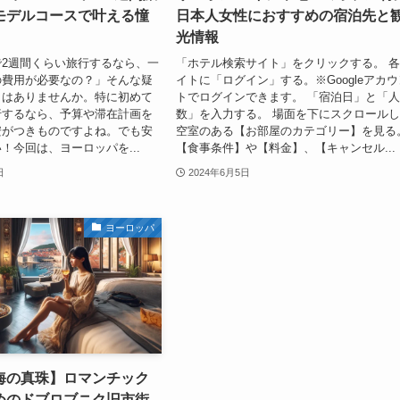
モデルコースで叶える憧
日本人女性におすすめの宿泊先と
光情報
2週間くらい旅行するなら、一
「ホテル検索サイト」をクリックする。 
の費用が必要なの？」そんな疑
イトに「ログイン」する。※Googleアカウ
とはありませんか。特に初めて
トでログインできます。 「宿泊日」と「
行するなら、予算や滞在計画を
数」を入力する。 場面を下にスクロール
安がつきものですよね。でも安
空室のある【お部屋のカテゴリー】を見る
！今回は、ヨーロッパを...
【食事条件】や【料金】、【キャンセル...
日
2024年6月5日
ヨーロッパ
海の真珠】ロマンチック
めのドブロブニク旧市街