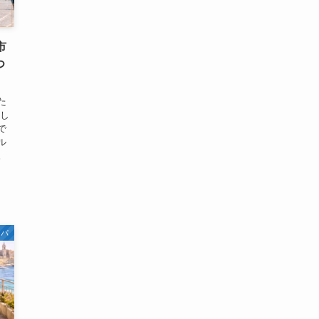
市
つ
た
とし
で
ル
。
ッパ