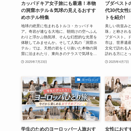
カッパドキア女子旅にも最適！本物
ブダペスト
の洞窟ホテル＆気球の見えるおすす
代30代女
めホテル特集
トを紹介!
地球の絶景に包まれるトルコ・カッパドキ
美しい街並み
ア。奇岩が連なる大地に、朝焼けの空へふん
珠」と称され
わりと浮かぶ熱気球、そんな幻想的な光景を
ブダペスト。
体験してみませんか。そして人気の「洞窟ホ
市は、世界遺
テル」では、天然の岩をくり抜いた本物の洞
文化で訪れる
窟に泊まれたり、東向きのテラスで気球を...
訪れる方にとっ
2025年7月23日
2025年4月7日
ヨーロッパ
学生のためのヨーロッパ一人旅おす
女性におす