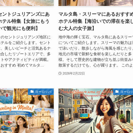
セントジュリアンズにあ
マルタ島・スリーマにあるおすす
ホテル特集【女旅にもう
ホテル特集【海沿いでの滞在を楽
いで観光にも便利】
む大人の女子旅】
タのセントジュリアンズ地区に
地中海の輝く宝石、マルタ島にあるスリー
ホテルをご紹介します。セント
についてご紹介します。スリーマの魅力は
は、美しいビーチと活気あるナ
で泳いだり、散歩しながら海風を感じたり
融合したリゾートエリアで、多
地元の市場で新鮮な食材を楽しんだりと多
ットやアクティビティが満載。
様。そして歴史的な建物が立ち並ぶ街並み
おすすめ 初めてマルタ...
散策するだけでも、心が躍ります。 このよ.
2026年2月22日
ヨーロッパ
ヨーロ