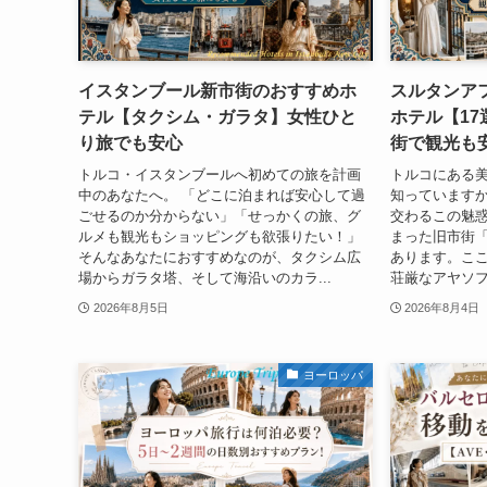
イスタンブール新市街のおすすめホ
スルタンア
テル【タクシム・ガラタ】女性ひと
ホテル【1
り旅でも安心
街で観光も
トルコ・イスタンブールへ初めての旅を計画
トルコにある
中のあなたへ。 「どこに泊まれば安心して過
知っています
ごせるのか分からない」「せっかくの旅、グ
交わるこの魅
ルメも観光もショッピングも欲張りたい！」
まった旧市街
そんなあなたにおすすめなのが、タクシム広
あります。こ
場からガラタ塔、そして海沿いのカラ...
荘厳なアヤソフ
2026年8月5日
2026年8月4日
ヨーロッパ