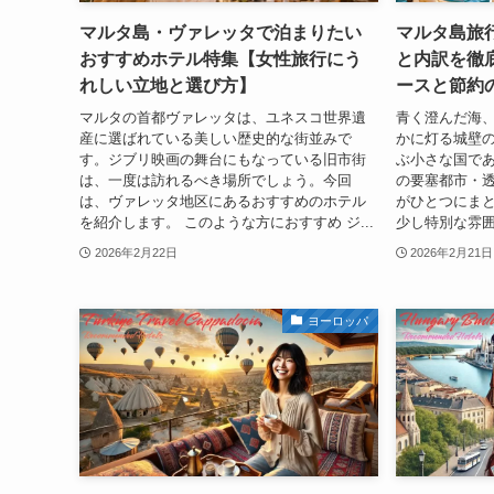
マルタ島・ヴァレッタで泊まりたい
マルタ島旅
おすすめホテル特集【女性旅行にう
と内訳を徹
れしい立地と選び方】
ースと節約
マルタの首都ヴァレッタは、ユネスコ世界遺
青く澄んだ海
産に選ばれている美しい歴史的な街並みで
かに灯る城壁の
す。ジブリ映画の舞台にもなっている旧市街
ぶ小さな国で
は、一度は訪れるべき場所でしょう。今回
の要塞都市・
は、ヴァレッタ地区にあるおすすめのホテル
がひとつにま
を紹介します。 このような方におすすめ ジ...
少し特別な雰囲
2026年2月22日
2026年2月21日
ヨーロッパ