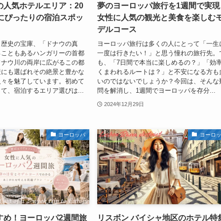
の人気ホテルエリア：20
夢のヨーロッパ旅行を1週間で実現
性にぴったりの宿泊スポッ
女性に人気の観光と美食を楽しむ
デルコース
と歴史の宝庫、「ドナウの真
ヨーロッパ旅行は多くの人にとって「一生
ることもあるハンガリーの首都
一度は行きたい！」と思う憧れの旅行先。
ドナウ川の両岸に広がるこの都
も、「7日間で本当に楽しめるの？」「効
産にも選ばれその絶景と豊かな
くまわれるルートは？」と不安になる方も
人々を魅了しています。初めて
いのではないでしょうか？今回は、そんな
て、宿泊するエリア選びは...
問を解消し、1週間でヨーロッパを存分...
2024年12月29日
ヨーロッパ
ヨーロ
すめ！ヨーロッパ2週間旅
リスボン バイシャ地区のホテル特集