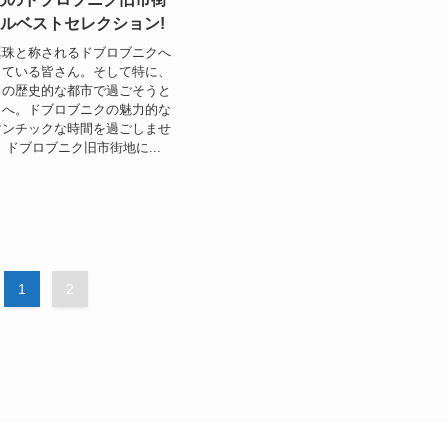
テルベストセレクション!
真珠と称されるドブロブニクへ
している皆さん。そして特に、
この歴史的な都市で過ごそうと
々へ。ドブロブニクの魅力的な
マンチックな時間を過ごしませ
、ドブロブニク旧市街地に...
1
2