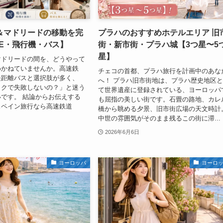
＆マドリードの移動を完
プラハのおすすめホテルエリア 旧
VE・飛行機・バス】
街・新市街・プラハ城【3つ星〜5
星】
マドリードの間を、どうやって
めかねていませんか。高速鉄
チェコの首都、プラハ旅行を計画中のあな
長距離バスと選択肢が多く、
へ！ プラハ旧市街地は、プラハ歴史地区
ラクで失敗しないの？」と迷う
て世界遺産に登録されている、ヨーロッパ
です。 結論からお伝えする
も屈指の美しい街です。石畳の路地、カレ
スペイン旅行なら高速鉄道
橋から眺める夕景、旧市街広場の天文時計
中世の雰囲気がそのまま残るこの街に滞...
2026年6月6日
ヨーロッパ
ヨーロ