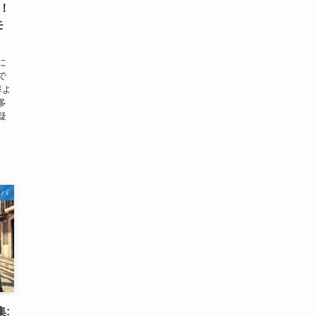
！
モ
に
で
率よ
多
疑
ッパ
: