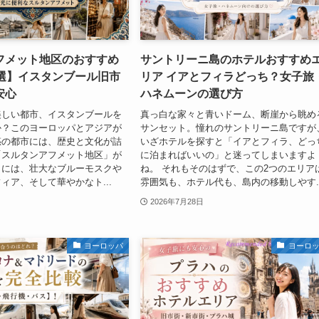
フメット地区のおすすめ
サントリーニ島のホテルおすすめ
7選】イスタンブール旧市
リア イアとフィラどっち？女子旅
安心
ハネムーンの選び方
美しい都市、イスタンブールを
真っ白な家々と青いドーム、断崖から眺め
か？このヨーロッパとアジアが
サンセット。憧れのサントリーニ島ですが
惑の都市には、歴史と文化が詰
いざホテルを探すと「イアとフィラ、どっ
「スルタンアフメット地区」が
に泊まればいいの」と迷ってしまいますよ
こには、壮大なブルーモスクや
ね。 それもそのはずで、この2つのエリア
ィア、そして華やかなト...
雰囲気も、ホテル代も、島内の移動しやす..
2026年7月28日
ヨーロッパ
ヨーロ