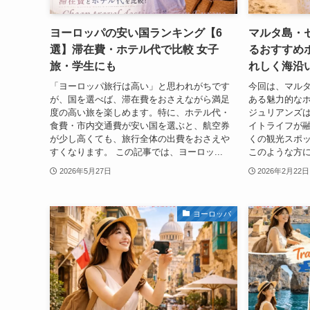
ヨーロッパの安い国ランキング【6
マルタ島・
選】滞在費・ホテル代で比較 女子
るおすすめ
旅・学生にも
れしく海沿
「ヨーロッパ旅行は高い」と思われがちです
今回は、マル
が、国を選べば、滞在費をおさえながら満足
ある魅力的な
度の高い旅を楽しめます。特に、ホテル代・
ジュリアンズ
食費・市内交通費が安い国を選ぶと、航空券
イトライフが
が少し高くても、旅行全体の出費をおさえや
くの観光スポ
すくなります。 この記事では、ヨーロッ...
このような方に
2026年5月27日
2026年2月22日
ヨーロッパ