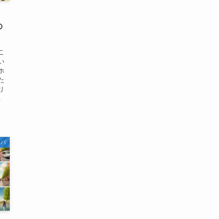
・
の
こ
い
ホ
た
リ
.
ッパ