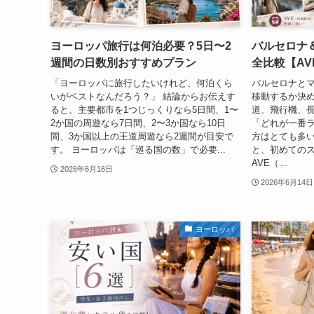
ヨーロッパ旅行は何泊必要？5日〜2
バルセロナ
週間の日数別おすすめプラン
全比較【A
「ヨーロッパに旅行したいけれど、何泊くら
バルセロナと
いがベストなんだろう？」 結論からお伝えす
移動するか決
ると、主要都市を1つじっくりなら5日間、1〜
道、飛行機、
2か国の周遊なら7日間、2〜3か国なら10日
「どれが一番
間、3か国以上の王道周遊なら2週間が目安で
方はとても多い
す。 ヨーロッパは「巡る国の数」で必要...
と、初めての
AVE（...
2026年6月16日
2026年6月14日
ヨーロッパ