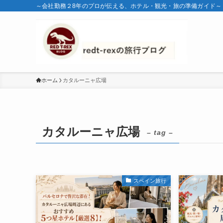
～会社勤務２8年のプロが伝える、ホテル・観光・旅の準備ガイド～
ホーム
カタルーニャ広場
カタルーニャ広場
– tag –
スペイン旅行