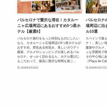
バルセロナで贅沢な滞在！カタルー
バルセロナ
ニャ広場周辺にあるおすすめ5つ星ホ
場周辺に泊
テル【厳選8】
ル10選
バルセロナ旅行をもっと特別なものにしたい
スペインで最
なら、カタルーニャ広場周辺の5つ星ホテルが
ナ！」美しい
おすすめ。歴史ある街並み、美しいガウディ
建築やグルメ
建築、グルメやショッピングが楽しめるバル
ュな雰囲気で
セロナ。せっかく訪れるなら、ホテル選びに
その中心地に
もこだわって、最高に贅沢な時間を過ご...
（Plaça de 
2026年6月20日
2026年6月17日