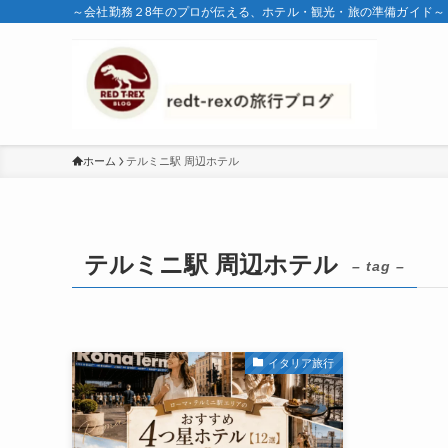
～会社勤務２8年のプロが伝える、ホテル・観光・旅の準備ガイド～
ホーム
テルミニ駅 周辺ホテル
テルミニ駅 周辺ホテル
– tag –
イタリア旅行