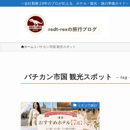
～会社勤務２8年のプロが伝える、ホテル・観光・旅の準備ガイド～
ホーム
バチカン市国 観光スポット
バチカン市国 観光スポット
– tag 
イタリア旅行