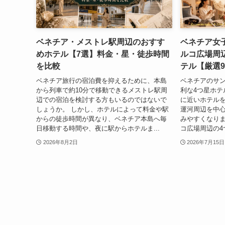
ベネチア・メストレ駅周辺のおすす
ベネチア女
めホテル【7選】料金・星・徒歩時間
ルコ広場周
を比較
テル【厳選
ベネチア旅行の宿泊費を抑えるために、本島
ベネチアのサ
から列車で約10分で移動できるメストレ駅周
利な4つ星ホテ
辺での宿泊を検討する方もいるのではないで
に近いホテル
しょうか。 しかし、ホテルによって料金や駅
運河周辺を中
からの徒歩時間が異なり、ベネチア本島へ毎
みやすくなりま
日移動する時間や、夜に駅からホテルま...
コ広場周辺の4つ
2026年8月2日
2026年7月15日