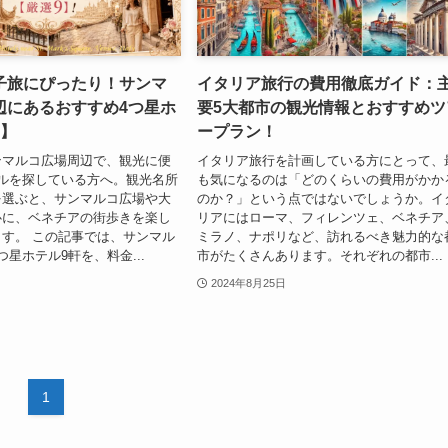
子旅にぴったり！サンマ
イタリア旅行の費用徹底ガイド：
辺にあるおすすめ4つ星ホ
要5大都市の観光情報とおすすめツ
9】
ープラン！
ンマルコ広場周辺で、観光に便
イタリア旅行を計画している方にとって、
ルを探している方へ。観光名所
も気になるのは「どのくらいの費用がかか
を選ぶと、サンマルコ広場や大
のか？」という点ではないでしょうか。イ
心に、ベネチアの街歩きを楽し
リアにはローマ、フィレンツェ、ベネチア
す。 この記事では、サンマル
ミラノ、ナポリなど、訪れるべき魅力的な
星ホテル9軒を、料金...
市がたくさんあります。それぞれの都市...
2024年8月25日
1