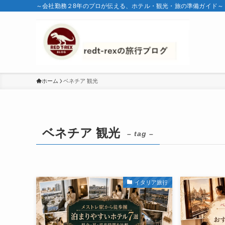
～会社勤務２8年のプロが伝える、ホテル・観光・旅の準備ガイド～
ホーム
ベネチア 観光
ベネチア 観光
– tag –
イタリア旅行