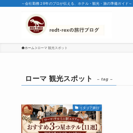
～会社勤務２8年のプロが伝える、ホテル・観光・旅の準備ガイド～
ホーム
ローマ 観光スポット
ローマ 観光スポット
– tag –
イタリア旅行