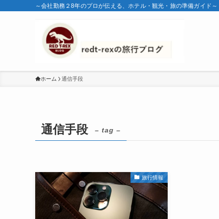
～会社勤務２8年のプロが伝える、ホテル・観光・旅の準備ガイド～
ホーム
通信手段
通信手段
– tag –
旅行情報