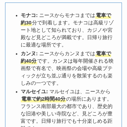
モナコ:
ニースからモナコまでは
電車で
約30
分で到着します。モナコは高級リゾ
ート地として知られており、カジノや宮
殿など見どころが満載です。日帰り旅行
に最適な場所です。
カンヌ:
ニースからカンヌまでは
電車で
約40分
です。カンヌは毎年開催される映
画祭で有名で、映画祭の会場や高級ブテ
ィックが立ち並ぶ通りを散策するのも楽
しみの一つです。
マルセイユ:
マルセイユは、ニースから
電車で約2時間40分
の場所にあります。
フランス南部最大の都市であり、歴史的
な旧港や美しい寺院など、見どころが豊
富です。日帰り旅行でも十分楽しめる距