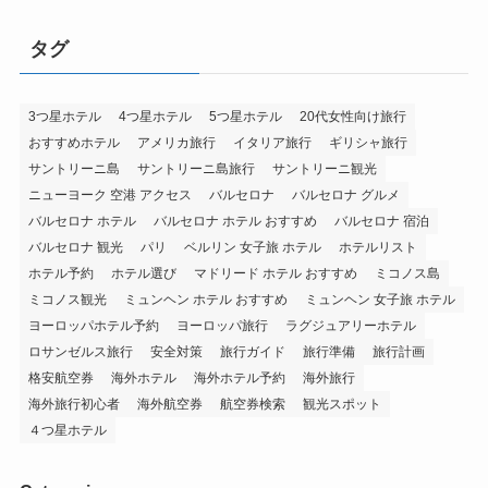
タグ
3つ星ホテル
4つ星ホテル
5つ星ホテル
20代女性向け旅行
おすすめホテル
アメリカ旅行
イタリア旅行
ギリシャ旅行
サントリーニ島
サントリーニ島旅行
サントリーニ観光
ニューヨーク 空港 アクセス
バルセロナ
バルセロナ グルメ
バルセロナ ホテル
バルセロナ ホテル おすすめ
バルセロナ 宿泊
バルセロナ 観光
パリ
ベルリン 女子旅 ホテル
ホテルリスト
ホテル予約
ホテル選び
マドリード ホテル おすすめ
ミコノス島
ミコノス観光
ミュンヘン ホテル おすすめ
ミュンヘン 女子旅 ホテル
ヨーロッパホテル予約
ヨーロッパ旅行
ラグジュアリーホテル
ロサンゼルス旅行
安全対策
旅行ガイド
旅行準備
旅行計画
格安航空券
海外ホテル
海外ホテル予約
海外旅行
海外旅行初心者
海外航空券
航空券検索
観光スポット
４つ星ホテル