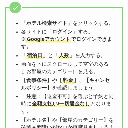
「
ホテル検索サイト
」をクリックする。
各サイトに「
ログイン
」する。
※
Googleアカウント
でログインできま
す。
「
宿泊日
」と「
人数
」を入力する。
画面を下にスクロールして空室のある
〖お部屋のカテゴリー〗を見る。
【
食事条件
】や【
料金
】、
【
キャンセ
ルポリシー
】
を確認しましょう。
注意
：【
返金不可
】を選ぶと予約と同
時に
全額支払い/一切返金なし
となりま
す。
【ホテル名】や【部屋のカテゴリー】を
確認★
間違いがないか再度見ましょう！