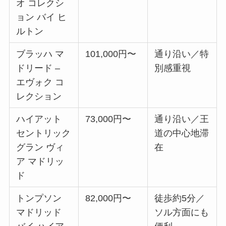
オ コレクシ
ョン バイ ヒ
ルトン
ブラッハ マ
101,000円〜
通り沿い／特
ドリード –
別感重視
エヴォク コ
レクション
ハイアット
73,000円〜
通り沿い／王
セントリック
道の中心地滞
グラン ヴィ
在
ア マドリッ
ド
トンプソン
82,000円〜
徒歩約5分／
マドリッド
ソル方面にも