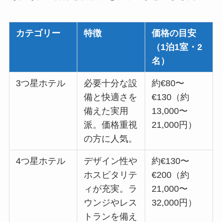
カテゴリー
特徴
価格の目安
（1泊1室・2
名）
3つ星ホテル
必要十分な設
約€80〜
備と快適さを
€130（約
備えた実用
13,000〜
派。価格重視
21,000円）
の方に人気。
4つ星ホテル
デザイン性や
約€130〜
ホスピタリテ
€200（約
ィが充実。ラ
21,000〜
ウンジやレス
32,000円）
トランを備え