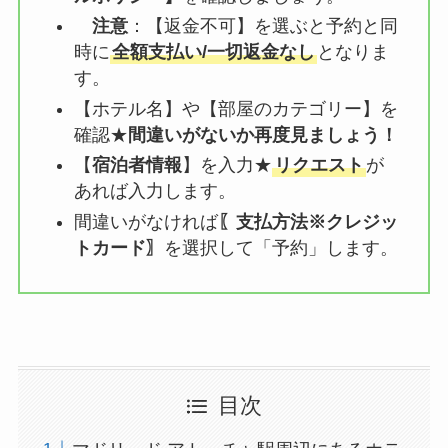
注意
：【
返金不可
】を選ぶと予約と同
時に
全額支払い/一切返金なし
となりま
す。
【ホテル名】や【部屋のカテゴリー】を
確認★
間違いがないか再度見ましょう！
【
宿泊者情報
】を入力★
リクエスト
が
あれば入力します。
間違いがなければ
〖支払方法※クレジッ
トカード〗
を選択して「予約」します。
目次