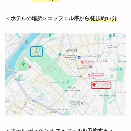
＜ホテルの場所＞エッフェル塔から
徒歩約17分
＜ホテル デュケンヌ エッフェルを予約する＞