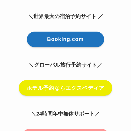
＼世界最大の宿泊予約サイト ／
Booking.com
＼グローバル旅行予約サイト／
ホテル予約ならエクスペディア
＼24時間年中無休サポート／