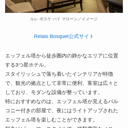
ルレ ボスケ バイ マローン／イメージ
Relais Bosquet公式サイト
エッフェル塔から徒歩圏内の静かなエリアに位置
する3つ星ホテル。
スタイリッシュで落ち着いたインテリアが特徴
で、観光の拠点として非常に便利、客室は広々と
しており、モダンな設備が整っています。
特におすすめなのは、エッフェル塔が見えるバル
コニー付きの部屋で、夜にはライトアップされた
エッフェル塔を楽しむことができます。