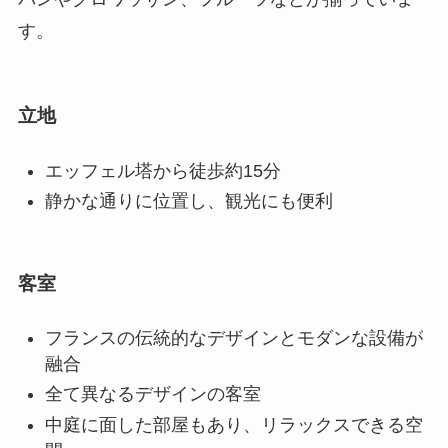
す。
立地
エッフェル塔から徒歩約15分
静かな通りに位置し、観光にも便利
客室
フランスの伝統的なデザインとモダンな設備が
融合
全て異なるデザインの客室
中庭に面した部屋もあり、リラックスできる空