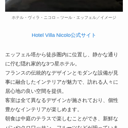
ホテル・ヴィラ・ニコロ – ツール・エッフェル／イメージ
Hotel Villa Nicolo公式サイト
エッフェル塔から徒歩圏内に位置し、静かな通り
に佇む隠れ家的な3つ星ホテル。
フランスの伝統的なデザインとモダンな設備が見
事に融合したインテリアが魅力で、訪れる人々に
居心地の良い空間を提供。
客室は全て異なるデザインが施されており、個性
豊かなインテリアが楽しめます。
朝食は中庭のテラスで楽しむことができ、新鮮な
パンやクロワッサン、フルーツなどが揃っていま