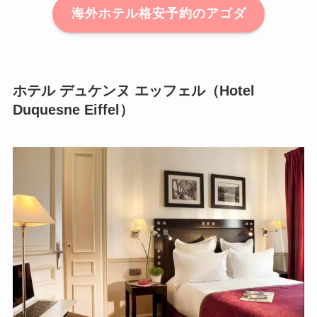
海外ホテル格安予約のアゴダ
ホテル デュケンヌ エッフェル（Hotel
Duquesne Eiffel）