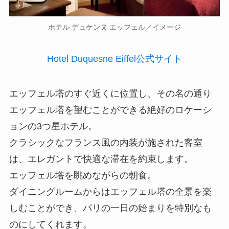
ホテル デュケンヌ エッフェル／イメージ
Hotel Duquesne Eiffel公式サイト
エッフェル塔のすぐ近くに位置し、その名の通り
エッフェル塔を望むことができる絶好のロケーシ
ョンの3つ星ホテル。
クラシックなフランス風の内装が施された客室
は、エレガントで快適な滞在を約束します。
エッフェル塔を眺めながらの朝食。
ダイニングルームからはエッフェル塔の全景を楽
しむことができ、パリの一日の始まりを特別なも
のにしてくれます。