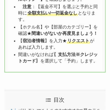
注意
：【
返金不可
】を選ぶと予約と同
時に
全額支払い/一切返金なし
となりま
す。
【ホテル名】や【部屋のカテゴリー】を
確認★
間違いがないか再度見ましょう！
【
宿泊者情報
】を入力★
リクエスト
が
あれば入力します。
間違いがなければ
〖支払方法※クレジッ
トカード〗
を選択して「予約」します。
目次