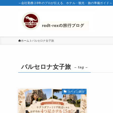
～会社勤務２8年のプロが伝える、ホテル・観光・旅の準備ガイド～
ホーム
バルセロナ女子旅
バルセロナ女子旅
– tag –
スペイン旅行