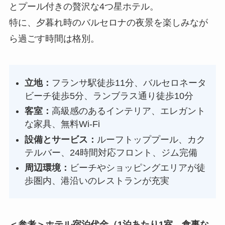
とプール付きの贅沢な4つ星ホテル。
特に、夕暮れ時のバルセロナの夜景を楽しみなが
ら過ごす時間は格別。
立地：
フランサ駅徒歩11分、バルセロネータ
ビーチ徒歩5分、ランブラス通り徒歩10分
客室：
高級感のあるインテリア、エレガント
な家具、無料Wi-Fi
設備とサービス：
ルーフトッププール、カク
テルバー、24時間対応フロント、ジム完備
周辺環境：
ビーチやショッピングエリアが徒
歩圏内、港沿いのレストランが充実
＜参考＞ホテル宿泊代金（1泊あたり1室、
食事な