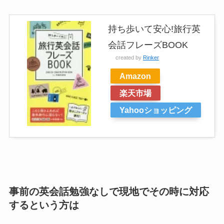
持ち歩いて安心!旅行英
会話フレーズBOOK
created by
Rinker
Amazon
楽天市場
Yahooショッピング
事前の英会話勉強なしで現地でその時に対応
するという方は