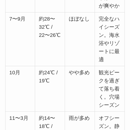
が爽やか
7〜9月
約28〜
ほぼなし
完全なハ
32℃ /
イシーズ
22〜26℃
ン。海水
浴やリゾ
ートに最
適
10月
約24℃ /
やや多め
観光ピー
19℃
クを過ぎ
て落ち着
く。穴場
シーズン
11〜3月
約14〜
雨が多め
オフシー
18℃ /
ズン。静