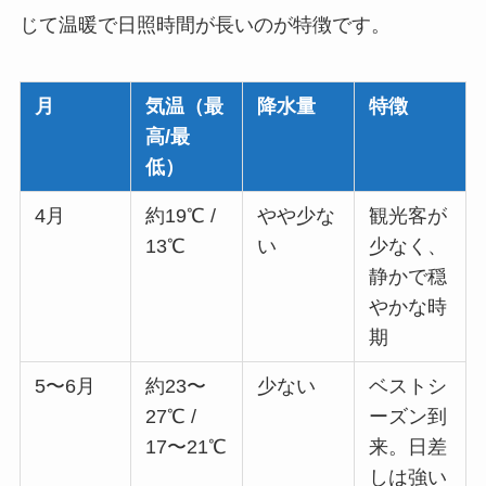
じて温暖で日照時間が長いのが特徴です。
月
気温（最
降水量
特徴
高/最
低）
4月
約19℃ /
やや少な
観光客が
13℃
い
少なく、
静かで穏
やかな時
期
5〜6月
約23〜
少ない
ベストシ
27℃ /
ーズン到
17〜21℃
来。日差
しは強い