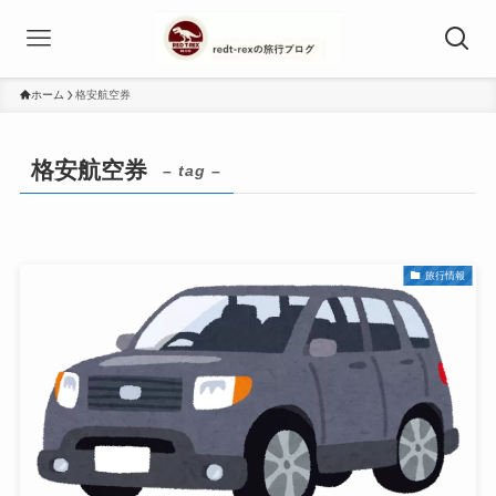
ホーム
格安航空券
格安航空券
– tag –
旅行情報