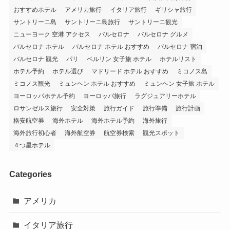
おすすめホテル
アメリカ旅行
イタリア旅行
ギリシャ旅行
サントリーニ島
サントリーニ島旅行
サントリーニ観光
ニューヨーク 空港 アクセス
バルセロナ
バルセロナ グルメ
バルセロナ ホテル
バルセロナ ホテル おすすめ
バルセロナ 宿泊
バルセロナ 観光
パリ
ベルリン 女子旅 ホテル
ホテルリスト
ホテル予約
ホテル選び
マドリード ホテル おすすめ
ミコノス島
ミコノス観光
ミュンヘン ホテル おすすめ
ミュンヘン 女子旅 ホテル
ヨーロッパホテル予約
ヨーロッパ旅行
ラグジュアリーホテル
ロサンゼルス旅行
安全対策
旅行ガイド
旅行準備
旅行計画
格安航空券
海外ホテル
海外ホテル予約
海外旅行
海外旅行初心者
海外航空券
航空券検索
観光スポット
４つ星ホテル
Categories
アメリカ
イタリア旅行