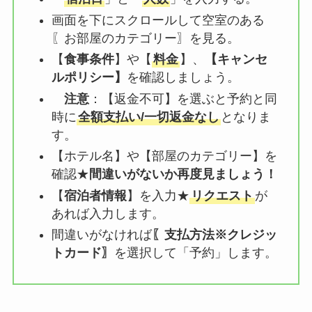
画面を下にスクロールして空室のある
〖お部屋のカテゴリー〗を見る。
【
食事条件
】や【
料金
】、
【
キャンセ
ルポリシー
】
を確認しましょう。
注意
：【
返金不可
】を選ぶと予約と同
時に
全額支払い/一切返金なし
となりま
す。
【ホテル名】や【部屋のカテゴリー】を
確認★
間違いがないか再度見ましょう！
【
宿泊者情報
】を入力★
リクエスト
が
あれば入力します。
間違いがなければ
〖支払方法※クレジッ
トカード〗
を選択して「予約」します。